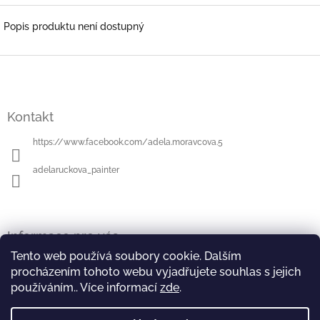
Popis produktu není dostupný
Z
á
p
a
Kontakt
t
í
https://www.facebook.com/adela.moravcova.5
adelaruckova_painter
Informace pro vás
Tento web používá soubory cookie. Dalším
Obchodní podmínky
procházením tohoto webu vyjadřujete souhlas s jejich
Podmínky ochrany osobních údajů
používáním.. Více informací
zde
.