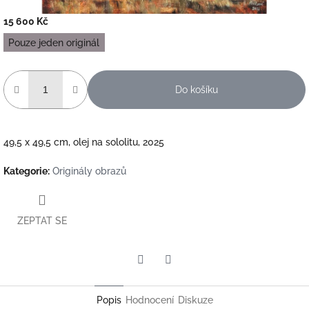
15 600 Kč
Měrná
Pouze jeden originál
cena:
Do košíku
49,5 x 49,5 cm, olej na sololitu, 2025
Kategorie
:
Originály obrazů
ZEPTAT SE
Twitter
Facebook
Popis
Hodnocení
Diskuze