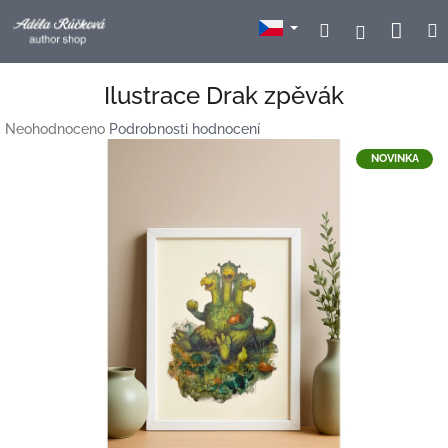
Přejít
Nák
Hledat
Přihlášení
na
obsah
koší
Ilustrace Drak zpěvák
Průměrné
Neohodnoceno
Podrobnosti hodnocení
hodnocení
NOVINKA
produktu
je
0,0
z
5
hvězdiček.