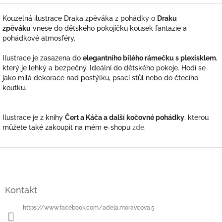
Kouzelná ilustrace Draka zpěváka z pohádky o
Draku
zpěváku
vnese do dětského pokojíčku kousek fantazie a
pohádkové atmosféry.
Ilustrace je zasazena do
elegantního bílého rámečku s plexisklem
,
který je lehký a bezpečný. Ideální do dětského pokoje. Hodí se
jako milá dekorace nad postýlku, psací stůl nebo do čtecího
koutku.
Ilustrace je z knihy
Čert a Káča a další kočovné pohádky
, kterou
můžete také zakoupit na mém e-shopu
zde
.
Z
á
p
a
Kontakt
t
í
https://www.facebook.com/adela.moravcova.5