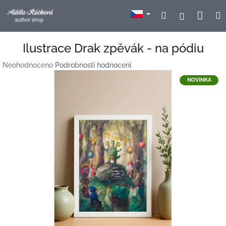
Přejít
Nák
Hledat
Přihlášení
na
obsah
koší
Ilustrace Drak zpěvák - na pódiu
Průměrné
Neohodnoceno
Podrobnosti hodnocení
hodnocení
NOVINKA
produktu
je
0,0
z
5
hvězdiček.