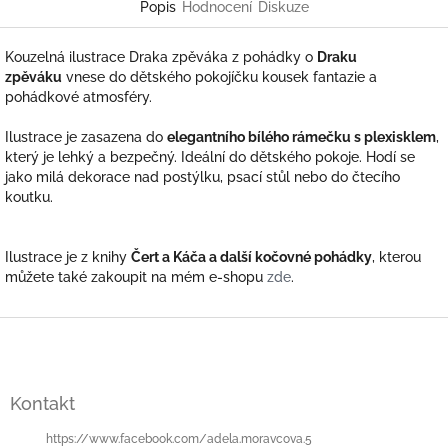
Popis
Hodnocení
Diskuze
Kouzelná ilustrace Draka zpěváka z pohádky o
Draku
zpěváku
vnese do dětského pokojíčku kousek fantazie a
pohádkové atmosféry.
Ilustrace je zasazena do
elegantního bílého rámečku s plexisklem
,
který je lehký a bezpečný. Ideální do dětského pokoje. Hodí se
jako milá dekorace nad postýlku, psací stůl nebo do čtecího
koutku.
Ilustrace je z knihy
Čert a Káča a další kočovné pohádky
, kterou
můžete také zakoupit na mém e-shopu
zde
.
Z
á
p
a
Kontakt
t
í
https://www.facebook.com/adela.moravcova.5