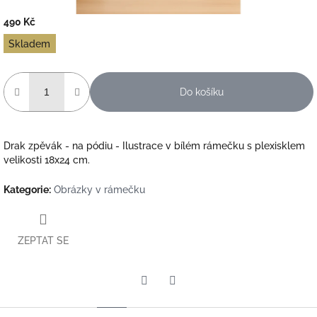
490 Kč
Měrná
Skladem
cena:
Do košíku
Drak zpěvák - na pódiu - Ilustrace v bílém rámečku s plexisklem
velikosti 18x24 cm.
Kategorie
:
Obrázky v rámečku
ZEPTAT SE
Twitter
Facebook