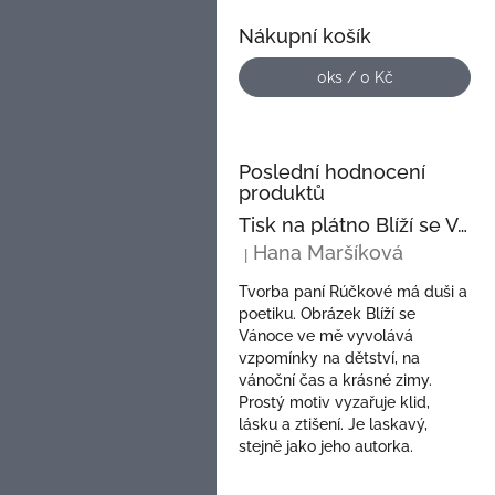
a
n
Nákupní košík
e
l
0
ks /
0 Kč
Poslední hodnocení
produktů
Tisk na plátno Blíží se Vánoce
Hana Maršíková
|
Hodnocení produktu je 5 z 5 hvězdi
Tvorba paní Rúčkové má duši a
poetiku. Obrázek Blíží se
Vánoce ve mě vyvolává
vzpomínky na dětství, na
vánoční čas a krásné zimy.
Prostý motiv vyzařuje klid,
lásku a ztišení. Je laskavý,
stejně jako jeho autorka.