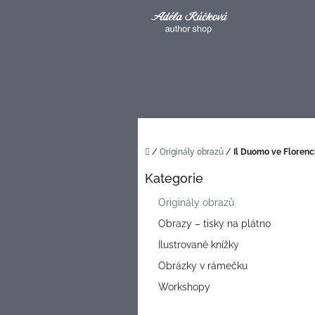
Přejít
na
obsah
Domů
/
Originály obrazů
/
Il Duomo ve Florenci
P
Kategorie
o
Přeskočit
kategorie
s
Originály obrazů
t
Obrazy – tisky na plátno
r
a
Ilustrované knížky
n
Obrázky v rámečku
n
í
Workshopy
p