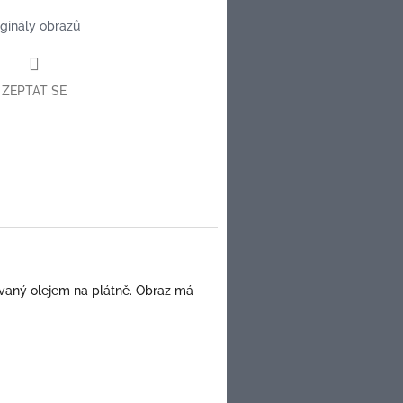
iginály obrazů
ZEPTAT SE
book
ovaný olejem na plátně.
Obraz má