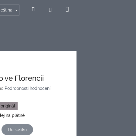
Nákupní
Hledat
Přihlášení
eština
košík
o ve Florencii
no
Podrobnosti hodnocení
originál
lej na plátně
Do košíku